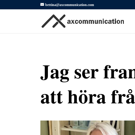
bettina@axcommunication.com
Jag ser fr
att höra fr