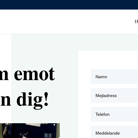
H
am emot
ån dig!