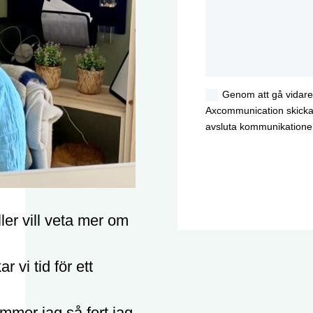
Genom att gå vidare 
Axcommunication skickar 
avsluta kommunikatione
ler vill veta mer om
r vi tid för ett
ommer jag så fort jag